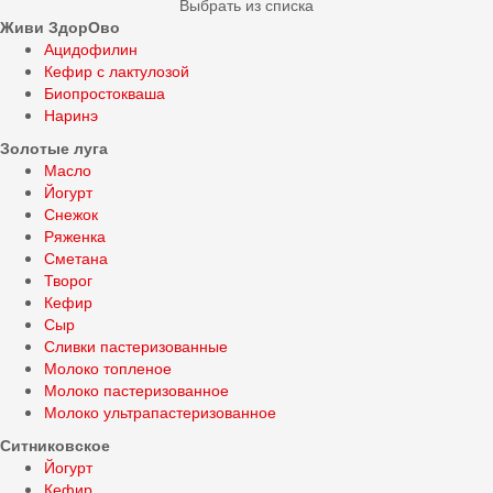
Выбрать из списка
Живи ЗдорОво
Ацидофилин
Кефир с лактулозой
Биопростокваша
Наринэ
Золотые луга
Масло
Йогурт
Снежок
Ряженка
Сметана
Творог
Кефир
Сыр
Сливки пастеризованные
Молоко топленое
Молоко пастеризованное
Молоко ультрапастеризованное
Ситниковское
Йогурт
Кефир