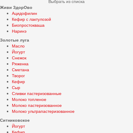
Выбрать из списка
Живи ЗдорОво
Ацидофилин
Кефир с лактулозой
Биопростокваша
Наринэ
Золотые луга
Масло
Йогурт
Снежок
Ряженка
Сметана
Творог
Кефир
Сыр
Сливки пастеризованные
Молоко топленое
Молоко пастеризованное
Молоко ультрапастеризованное
Ситниковское
Йогурт
Кефир