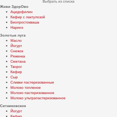
Выбрать из списка
Живи ЗдорОво
Ацидофилин
Кефир с лактулозой
Биопростокваша
Наринэ
Золотые луга
Масло
Йогурт
Снежок
Ряженка
Сметана
Творог
Кефир
Сыр
Сливки пастеризованные
Молоко топленое
Молоко пастеризованное
Молоко ультрапастеризованное
Ситниковское
Йогурт
Кефир